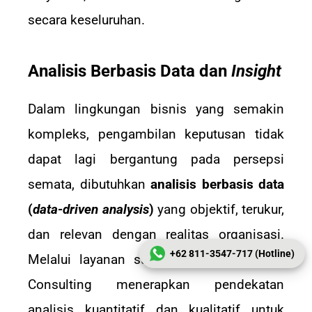
secara keseluruhan.
Analisis Berbasis Data dan
Insight
Dalam lingkungan bisnis yang semakin
kompleks, pengambilan keputusan tidak
dapat lagi bergantung pada persepsi
semata, dibutuhkan
analisis berbasis data
(
data-driven analysis
)
yang objektif, terukur,
dan relevan dengan realitas organisasi.
+62 811-3547-717 (Hotline)
Melalui layanan survei karyawan, KMMB
Consulting menerapkan pendekatan
analisis kuantitatif dan kualitatif untuk