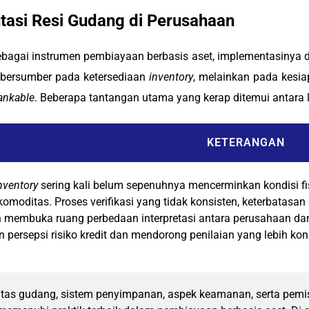
asi Resi Gudang di Perusahaan
ebagai instrumen pembiayaan berbasis aset, implementasinya 
k bersumber pada ketersediaan
inventory
, melainkan pada kesia
ankable
. Beberapa tantangan utama yang kerap ditemui antara l
KETERANGAN
nventory
sering kali belum sepenuhnya mencerminkan kondisi fis
k komoditas. Proses verifikasi yang tidak konsisten, keterbata
 membuka ruang perbedaan interpretasi antara perusahaan d
persepsi risiko kredit dan mendorong penilaian yang lebih kons
litas gudang, sistem penyimpanan, aspek keamanan, serta pemis