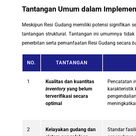
Tantangan Umum dalam Implement
Meskipun Resi Gudang memiliki potensi signifikan s
tantangan struktural. Tantangan ini umumnya tida
penerbitan serta pemanfaatan Resi Gudang secara
b
NO.
TANTANGAN
1
Kualitas dan kuantitas
Pencatatan
i
inventory
yang belum
karakteristi
terverifikasi secara
pengendalian
optimal
meningkatkan 
2
Kelayakan gudang dan
Standar fasi