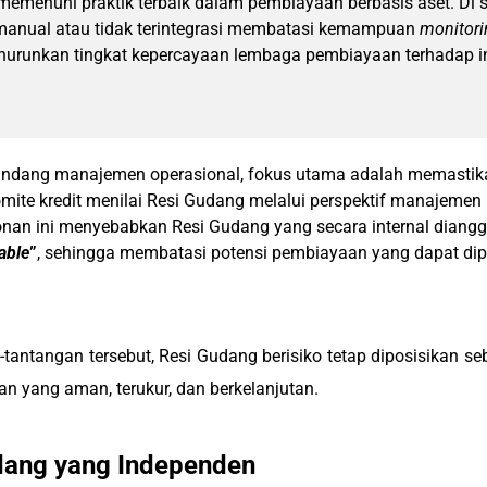
emenuhi praktik terbaik dalam pembiayaan berbasis aset. Di s
manual atau tidak terintegrasi membatasi kemampuan
monitor
urunkan tingkat kepercayaan lembaga pembiayaan terhadap in
andang manajemen operasional, fokus utama adalah memastikan 
mite kredit menilai Resi Gudang melalui perspektif manajemen ri
onan ini menyebabkan Resi Gudang yang secara internal diangg
able
”
, sehingga membatasi potensi pembiayaan yang dapat dip
ntangan tersebut, Resi Gudang berisiko tetap diposisikan seb
 yang aman, terukur, dan berkelanjutan.
udang yang Independen