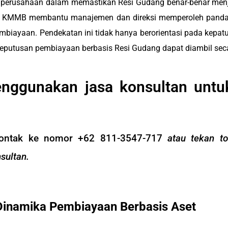
agi perusahaan dalam memastikan Resi Gudang benar-benar men
ang, KMMB membantu manajemen dan direksi memperoleh panda
ayaan. Pendekatan ini tidak hanya berorientasi pada kepatuhan
p keputusan pembiayaan berbasis Resi Gudang dapat diambil sec
enggunakan jasa konsultan untu
kontak ke nomor +62 811-3547-717
atau tekan to
sultan.
Dinamika Pembiayaan Berbasis Aset