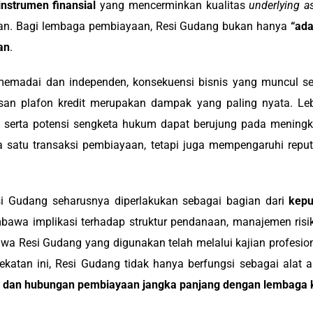
instrumen finansial
yang mencerminkan kualitas
underlying a
uhan. Bagi lembaga pembiayaan, Resi Gudang bukan hanya
“ada
an
.
emadai dan independen, konsekuensi bisnis yang muncul serin
an plafon kredit merupakan dampak yang paling nyata. Lebih
, serta potensi sengketa hukum dapat berujung pada mening
da satu transaksi pembiayaan, tetapi juga mempengaruhi rep
si Gudang seharusnya diperlakukan sebagai bagian dari
kepu
wa implikasi terhadap struktur pendanaan, manajemen risiko,
wa Resi Gudang yang digunakan telah melalui kajian profesio
ekatan ini, Resi Gudang tidak hanya berfungsi sebagai alat ak
n dan hubungan pembiayaan jangka panjang dengan lembaga