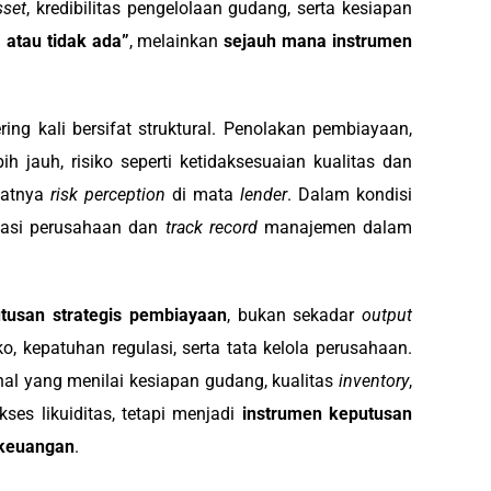
sset
, kredibilitas pengelolaan gudang, serta kesiapan
 atau tidak ada”
, melainkan
sejauh mana instrumen
g kali bersifat struktural. Penolakan pembiayaan,
 jauh, risiko seperti ketidaksesuaian kualitas dan
katnya
risk perception
di mata
lender
. Dalam kondisi
utasi perusahaan dan
track record
manajemen dalam
tusan strategis pembiayaan
, bukan sekadar
output
 kepatuhan regulasi, serta tata kelola perusahaan.
nal yang menilai kesiapan gudang, kualitas
inventory
,
ses likuiditas, tetapi menjadi
instrumen keputusan
 keuangan
.