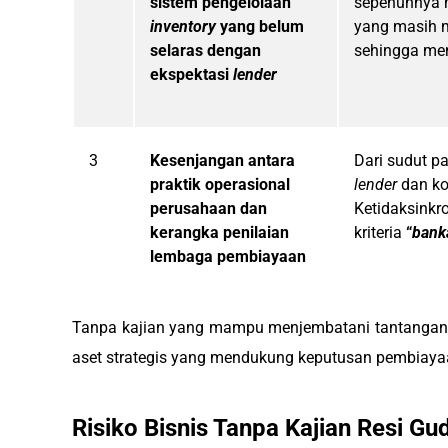
sistem pengelolaan
sepenuhnya m
inventory
yang belum
yang masih 
selaras dengan
sehingga men
ekspektasi
lender
3
Kesenjangan antara
Dari sudut p
praktik operasional
lender
dan ko
perusahaan dan
Ketidaksinkr
kerangka penilaian
kriteria
“
bank
lembaga pembiayaan
Tanpa kajian yang mampu menjembatani tantangan-ta
aset strategis yang mendukung keputusan pembiayaan
Risiko Bisnis Tanpa Kajian Resi G