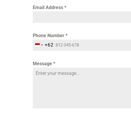
Email Address
*
Phone Number
*
+62
INDONESIA +62
Message
*