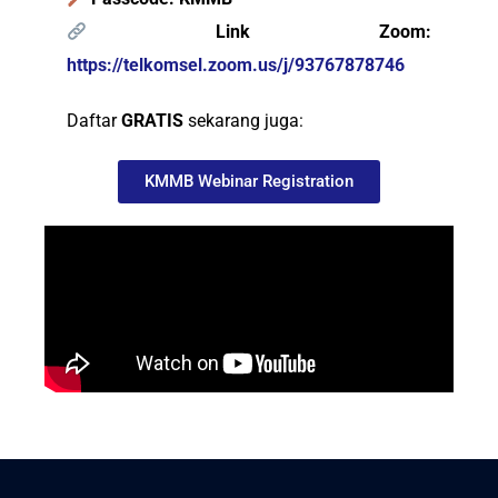
Link Zoom:
https://telkomsel.zoom.us/j/93767878746
Daftar
GRATIS
sekarang juga:
KMMB Webinar Registration