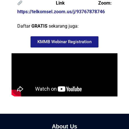
Link Zoom:
https://telkomsel.zoom.us/j/93767878746
Daftar
GRATIS
sekarang juga:
KMMB Webinar Registration
About Us